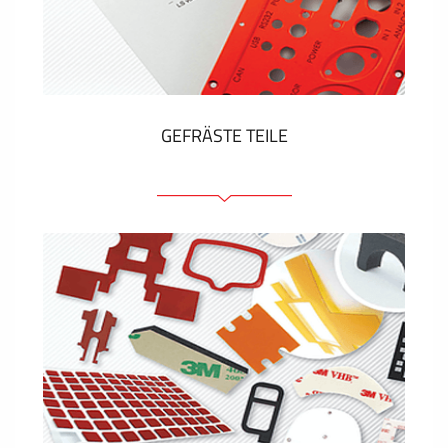
Kunststoff-Etiketten und Tags
ZEIGEN MEHR
GEFRÄSTE TEILE
Frontplatten (front und tragfähig)
Eloxierte Frontplatten
Farbige Frontplatten
Platten mit Befestigungselementen
Gravierte Schilder
ZEIGEN MEHR