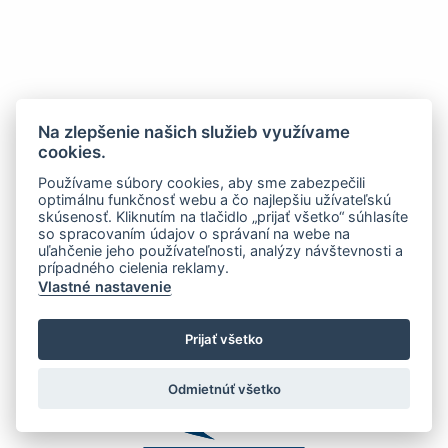
Na zlepšenie našich služieb využívame
cookies.
Používame súbory cookies, aby sme zabezpečili
optimálnu funkčnosť webu a čo najlepšiu užívateľskú
skúsenosť. Kliknutím na tlačidlo „prijať všetko“ súhlasíte
so spracovaním údajov o správaní na webe na
uľahčenie jeho používateľnosti, analýzy návštevnosti a
prípadného cielenia reklamy.
Vlastné nastavenie
Prijať všetko
Odmietnúť všetko