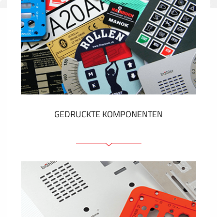
GEDRUCKTE KOMPONENTEN
Folienschilder
Folientastaturen
Metallschilder
Aufkleber und Etiketten