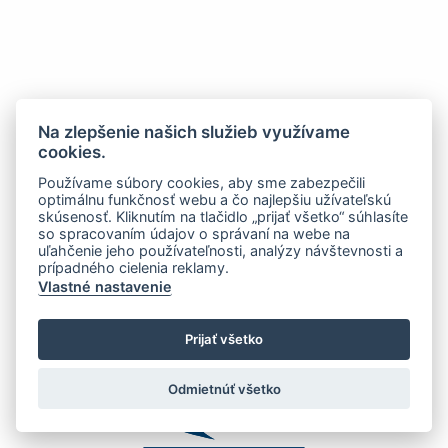
Na zlepšenie našich služieb využívame
cookies.
Používame súbory cookies, aby sme zabezpečili
optimálnu funkčnosť webu a čo najlepšiu užívateľskú
skúsenosť. Kliknutím na tlačidlo „prijať všetko“ súhlasíte
so spracovaním údajov o správaní na webe na
uľahčenie jeho používateľnosti, analýzy návštevnosti a
prípadného cielenia reklamy.
Vlastné nastavenie
Prijať všetko
Odmietnúť všetko