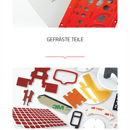
Kunststoff-Etiketten und Tags
ZEIGEN MEHR
GEFRÄSTE TEILE
Frontplatten (front und tragfähig)
Eloxierte Frontplatten
Farbige Frontplatten
Platten mit Befestigungselementen
Gravierte Schilder
ZEIGEN MEHR