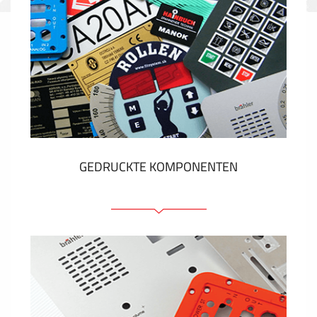
GEDRUCKTE KOMPONENTEN
Folienschilder
Folientastaturen
Metallschilder
Aufkleber und Etiketten