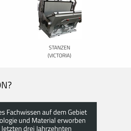
STANZEN
(VICTORIA)
ON?
es Fachwissen auf dem Gebiet
ologie und Material erworben
 letzten drei Jahrzehnten