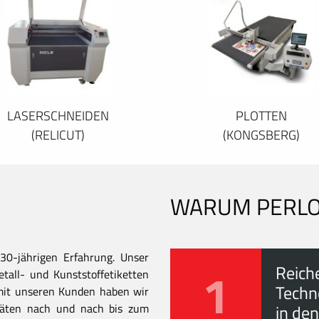
LASERSCHNEIDEN
PLOTTEN
(RELICUT)
(KONGSBERG)
WARUM PERL
30-jährigen Erfahrung. Unser
1
Reich
all- und Kunststoffetiketten
Techn
mit unseren Kunden haben wir
itäten nach und nach bis zum
in den