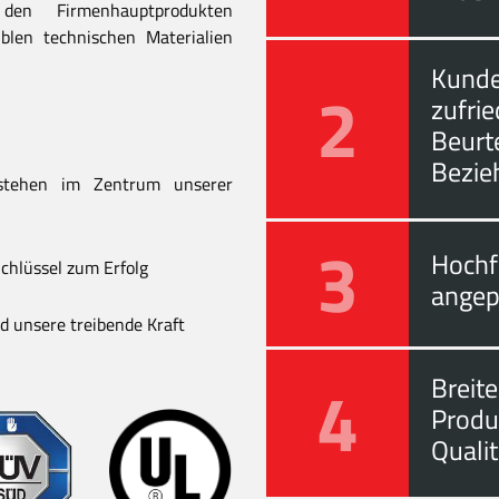
en Firmenhauptprodukten
blen technischen Materialien
Kunde
2
zufri
Beurt
Bezie
stehen im Zentrum unserer
3
Hochf
chlüssel zum Erfolg
angep
 unsere treibende Kraft
4
Breite
Produ
Quali