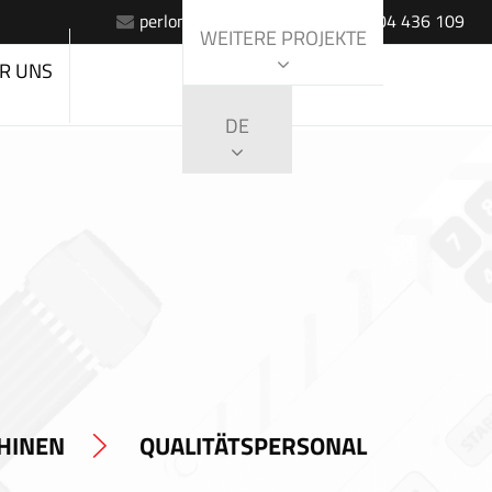
perlon@perlon.sk
+420 604 436 109
WEITERE PROJEKTE
R UNS
DE
HINEN
QUALITÄTSPERSONAL