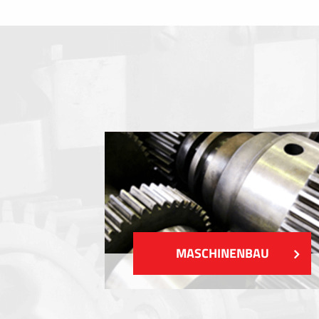
Folientastaturen
Metallschilder
Aufkleber und Etiketten
Kunststoff-Etiketten und Tags
ZEIGEN MEHR
MASCHINENBAU