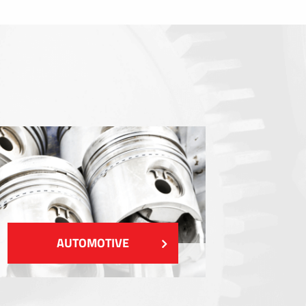
Dichtungen
EMI / RFI / ESD Abschirmung
Füllstoffe und Wärmemanagement
Isolierung
ZEIGEN MEHR
AUTOMOTIVE