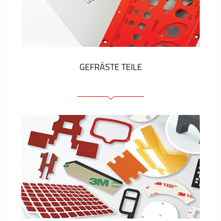
Kunststoff-Etiketten und Tags
ZEIGEN MEHR
GEFRÄSTE TEILE
Frontplatten (front und tragfähig)
Eloxierte Frontplatten
Farbige Frontplatten
Platten mit Befestigungselementen
Gravierte Schilder
ZEIGEN MEHR