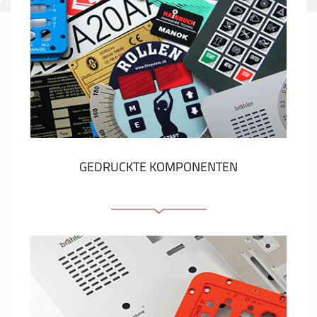
GEDRUCKTE KOMPONENTEN
Folienschilder
Folientastaturen
Metallschilder
Aufkleber und Etiketten