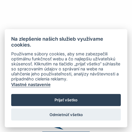
Na zlepšenie našich služieb využívame
cookies.
Používame súbory cookies, aby sme zabezpečili
optimálnu funkčnosť webu a čo najlepšiu užívateľskú
skúsenosť. Kliknutím na tlačidlo „prijať všetko“ súhlasíte
so spracovaním údajov o správaní na webe na
uľahčenie jeho používateľnosti, analýzy návštevnosti a
prípadného cielenia reklamy.
Vlastné nastavenie
Prijať všetko
Odmietnúť všetko