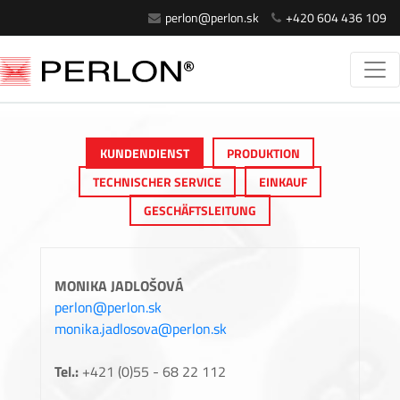
perlon@perlon.sk
+420 604 436 109
KUNDENDIENST
PRODUKTION
TECHNISCHER SERVICE
EINKAUF
GESCHÄFTSLEITUNG
MONIKA JADLOŠOVÁ
perlon@perlon.sk
monika.jadlosova@perlon.sk
Tel.:
+421 (0)55 - 68 22 112