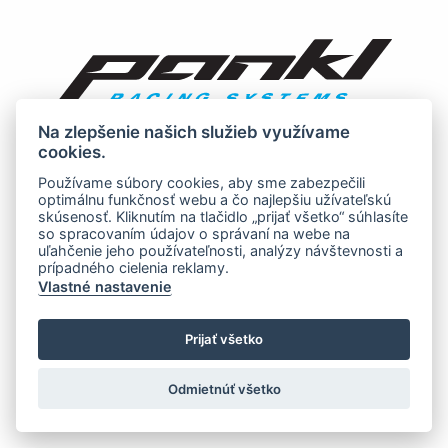
Na zlepšenie našich služieb využívame
cookies.
Používame súbory cookies, aby sme zabezpečili
optimálnu funkčnosť webu a čo najlepšiu užívateľskú
skúsenosť. Kliknutím na tlačidlo „prijať všetko“ súhlasíte
so spracovaním údajov o správaní na webe na
uľahčenie jeho používateľnosti, analýzy návštevnosti a
prípadného cielenia reklamy.
Vlastné nastavenie
Prijať všetko
Odmietnúť všetko