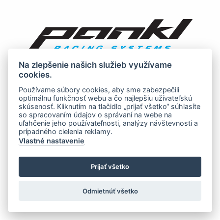
Na zlepšenie našich služieb využívame
cookies.
Používame súbory cookies, aby sme zabezpečili
optimálnu funkčnosť webu a čo najlepšiu užívateľskú
skúsenosť. Kliknutím na tlačidlo „prijať všetko“ súhlasíte
so spracovaním údajov o správaní na webe na
uľahčenie jeho používateľnosti, analýzy návštevnosti a
prípadného cielenia reklamy.
Vlastné nastavenie
Prijať všetko
Odmietnúť všetko