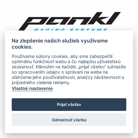
Na zlepšenie našich služieb využívame
cookies.
Používame súbory cookies, aby sme zabezpečili
optimálnu funkčnosť webu a čo najlepšiu užívateľskú
skúsenosť. Kliknutím na tlačidlo „prijať všetko“ súhlasíte
so spracovaním údajov o správaní na webe na
uľahčenie jeho používateľnosti, analýzy návštevnosti a
prípadného cielenia reklamy.
Vlastné nastavenie
Prijať všetko
Odmietnúť všetko