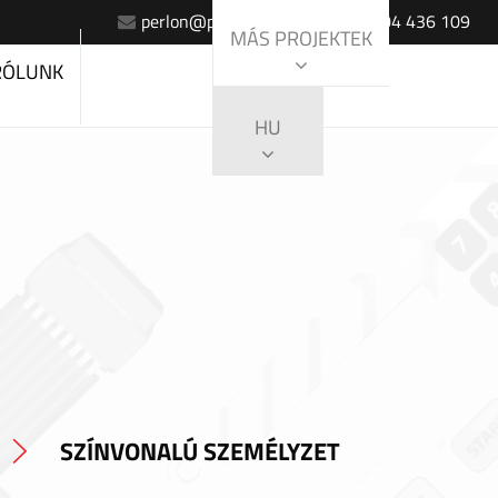
perlon@perlon.sk
+420 604 436 109
MÁS PROJEKTEK
RÓLUNK
HU
SZÍNVONALÚ SZEMÉLYZET