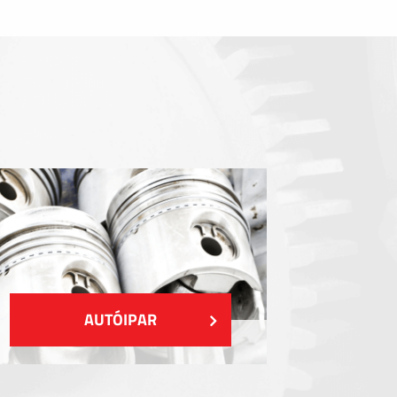
Tömítőelemek
EMI / RFI / ESD árnyékolás
Kitöltések és hőkezelés
Szigetelés
MUTASS TÖBBET
AUTÓIPAR