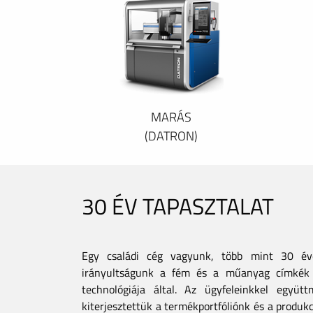
MARÁS
(DATRON)
30 ÉV TAPASZTALAT
Egy családi cég vagyunk, több mint 30 éves
irányultságunk a fém és a műanyag címkék 
technológiája által. Az ügyfeleinkkel együt
kiterjesztettük a termékportfóliónk és a produkc