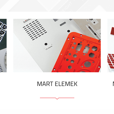
MART ELEMEK
Előlapok (elülső, tartó)