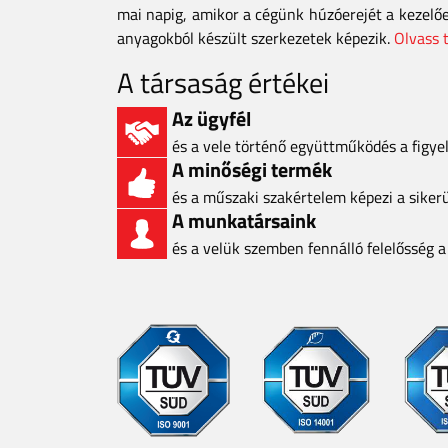
mai napig, amikor a cégünk húzóerejét a kezelő
anyagokból készült szerkezetek képezik.
Olvass 
A társaság értékei
Az ügyfél
és a vele történő együttműködés a figy
A minőségi termék
és a műszaki szakértelem képezi a siker
A munkatársaink
és a velük szemben fennálló felelősség 