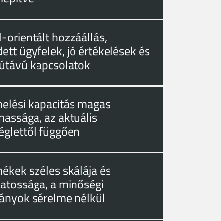
-orientált hozzáállás,
ett ügyfelek, jó értékelések és
útávú kapcsolatok
melési kapacitás magas
massága, az aktuális
églettől függően
mékek széles skálája és
zatossága, a minőségi
ányok sérelme nélkül