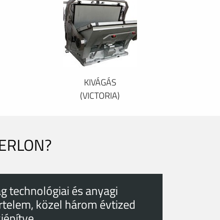
KIVÁGÁS
(VICTORIA)
PERLON?
g technológiai és anyagi
rtelem, közel három évtized
kiépítve