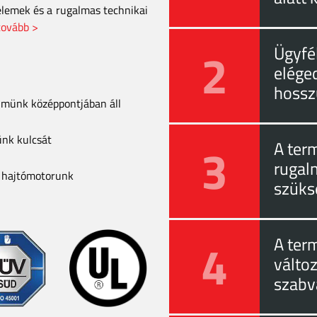
elemek és a rugalmas technikai
tovább >
2
Ügyfél
eléged
hossz
elmünk középpontjában áll
ünk kulcsát
3
A ter
rugal
a hajtómotorunk
szüks
4
A ter
válto
szabv