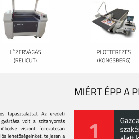
LÉZERVÁGÁS
PLOTTEREZÉS
(RELICUT)
(KONGSBERG)
MIÉRT ÉPP A 
 tapasztalattal. Az eredeti
1
Gazda
gyártása volt a szitanyomás
szaké
tműködve viszont fokozatosan
iós lehetőségeinket, teljesen a
alatt 