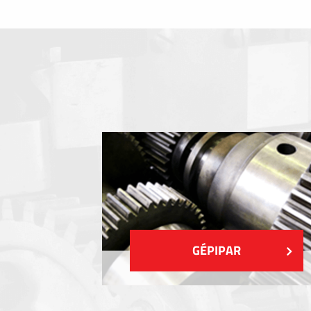
Fóliabillentyűzet, Membrános billentyű
Fém címkék
Címkék
Műanyag címkék és cédulák
MUTASS TÖBBET
GÉPIPAR