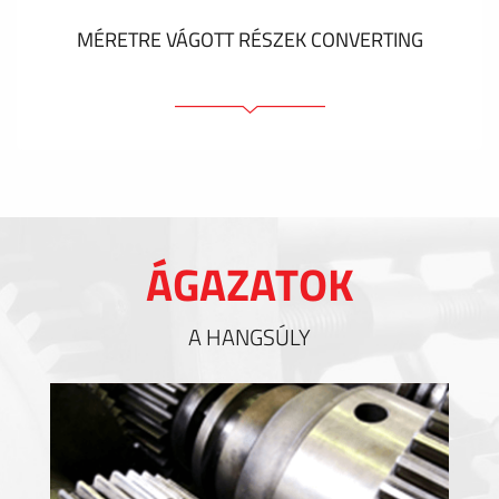
MÉRETRE VÁGOTT RÉSZEK CONVERTING
Ragasztóelemek
Tömítőelemek
EMI / RFI / ESD árnyékolás
Kitöltések és hőkezelés
ÁGAZATOK
Szigetelés
A HANGSÚLY
MUTASS TÖBBET