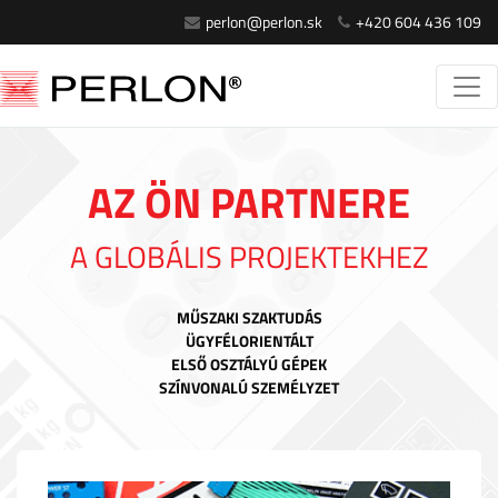
perlon@perlon.sk
+420 604 436 109
AZ ÖN PARTNERE
A GLOBÁLIS PROJEKTEKHEZ
MŰSZAKI SZAKTUDÁS
ÜGYFÉLORIENTÁLT
ELSŐ OSZTÁLYÚ GÉPEK
SZÍNVONALÚ SZEMÉLYZET