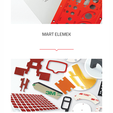
Műanyag címkék és cédulák
MUTASS TÖBBET
MART ELEMEK
Előlapok (elülső, tartó)
Anodizált panelek
Színes panelek
Panelek szerelőelemekkel
Gravírozott címkék
MUTASS TÖBBET