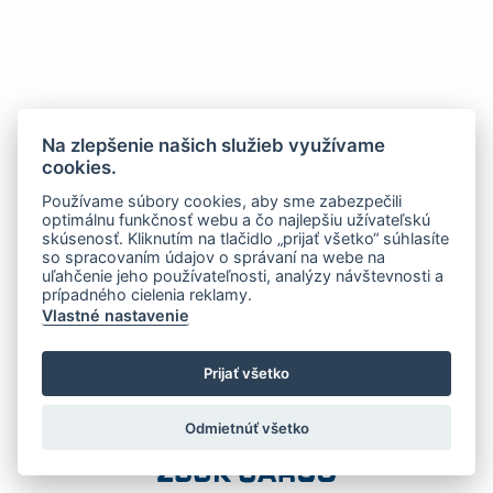
Na zlepšenie našich služieb využívame
cookies.
Používame súbory cookies, aby sme zabezpečili
optimálnu funkčnosť webu a čo najlepšiu užívateľskú
skúsenosť. Kliknutím na tlačidlo „prijať všetko“ súhlasíte
so spracovaním údajov o správaní na webe na
uľahčenie jeho používateľnosti, analýzy návštevnosti a
prípadného cielenia reklamy.
Vlastné nastavenie
Prijať všetko
Odmietnúť všetko