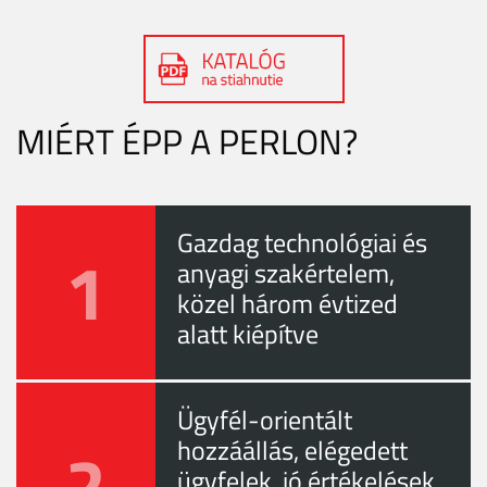
MIÉRT ÉPP A PERLON?
Gazdag technológiai és
1
anyagi szakértelem,
közel három évtized
alatt kiépítve
Ügyfél-orientált
2
hozzáállás, elégedett
ügyfelek, jó értékelések