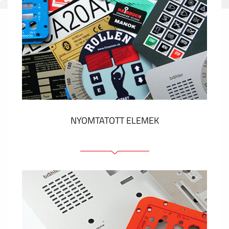
NYOMTATOTT ELEMEK
Fóliacímkék
Fóliabillentyűzet, Membrános billentyűzet
Fém címkék
Címkék