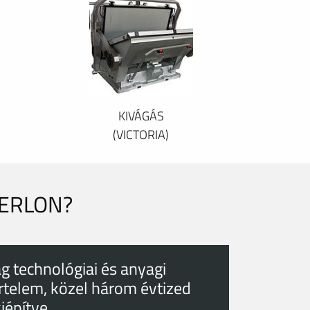
KIVÁGÁS
(VICTORIA)
PERLON?
g technológiai és anyagi
rtelem, közel három évtized
kiépítve