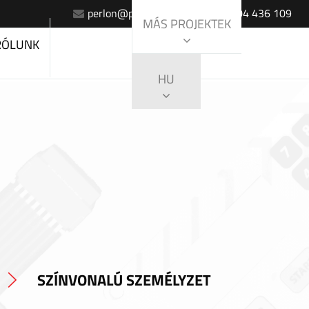
perlon@perlon.sk
+420 604 436 109
MÁS PROJEKTEK
RÓLUNK
HU
SZÍNVONALÚ SZEMÉLYZET