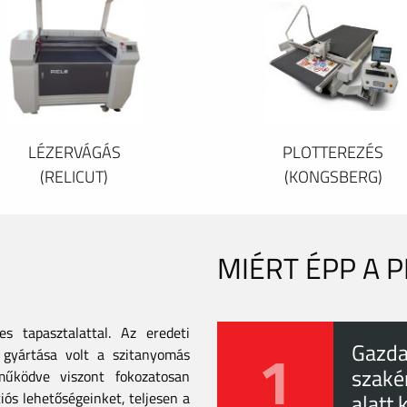
LÉZERVÁGÁS
PLOTTEREZÉS
(RELICUT)
(KONGSBERG)
MIÉRT ÉPP A 
 tapasztalattal. Az eredeti
1
Gazda
gyártása volt a szitanyomás
szaké
tműködve viszont fokozatosan
iós lehetőségeinket, teljesen a
alatt 