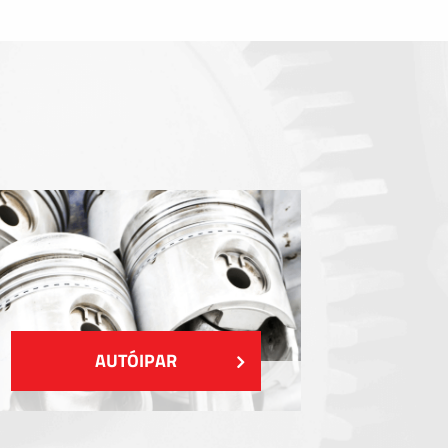
Tömítőelemek
EMI / RFI / ESD árnyékolás
Kitöltések és hőkezelés
Szigetelés
MUTASS TÖBBET
AUTÓIPAR