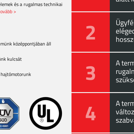
elemek és a rugalmas technikai
tovább >
2
Ügyfél
eléged
hossz
elmünk középpontjában áll
ünk kulcsát
3
A ter
rugal
a hajtómotorunk
szüks
4
A ter
válto
szabv