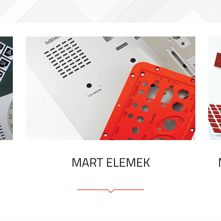
MART ELEMEK
Előlapok (elülső, tartó)