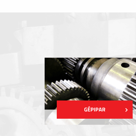
Fóliabillentyűzet, Membrános billentyű
Fém címkék
Címkék
Műanyag címkék és cédulák
MUTASS TÖBBET
GÉPIPAR