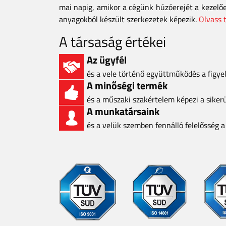
mai napig, amikor a cégünk húzóerejét a kezelő
anyagokból készült szerkezetek képezik.
Olvass 
A társaság értékei
Az ügyfél
és a vele történő együttműködés a figy
A minőségi termék
és a műszaki szakértelem képezi a siker
A munkatársaink
és a velük szemben fennálló felelősség 