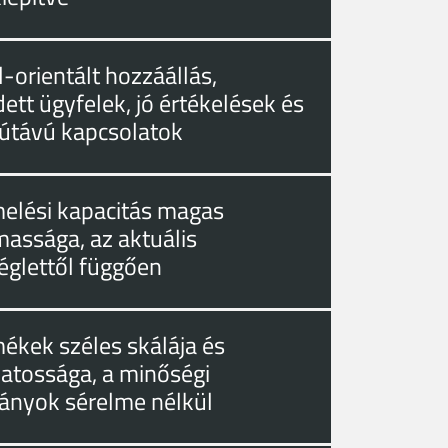
-orientált hozzáállás,
ett ügyfelek, jó értékelések és
útávú kapcsolatok
melési kapacitás magas
massága, az aktuális
églettől függően
mékek széles skálája és
zatossága, a minőségi
ányok sérelme nélkül