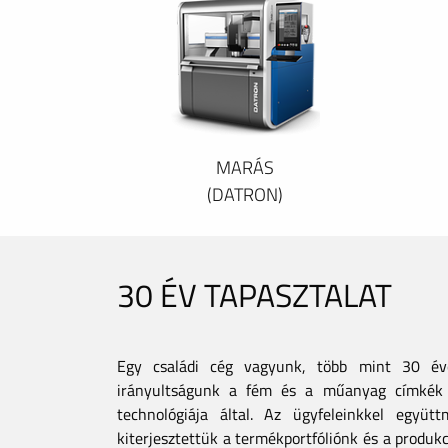
MARÁS
(DATRON)
30 ÉV TAPASZTALAT
Egy családi cég vagyunk, több mint 30 éves
irányultságunk a fém és a műanyag címkék 
technológiája által. Az ügyfeleinkkel együt
kiterjesztettük a termékportfóliónk és a produkc