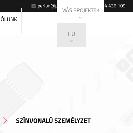
perlon@perlon.sk
+420 604 436 109
MÁS PROJEKTEK
RÓLUNK
HU
SZÍNVONALÚ SZEMÉLYZET