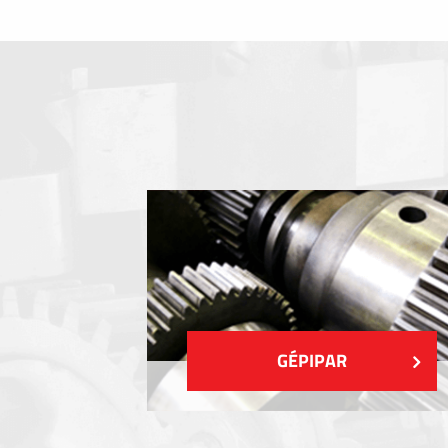
Fóliabillentyűzet, Membrános billentyű
Fém címkék
Címkék
Műanyag címkék és cédulák
MUTASS TÖBBET
GÉPIPAR