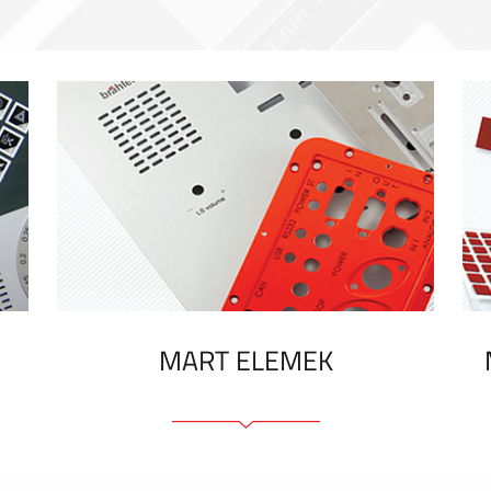
MART ELEMEK
Előlapok (elülső, tartó)