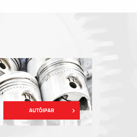
Tömítőelemek
EMI / RFI / ESD árnyékolás
Kitöltések és hőkezelés
Szigetelés
MUTASS TÖBBET
AUTÓIPAR