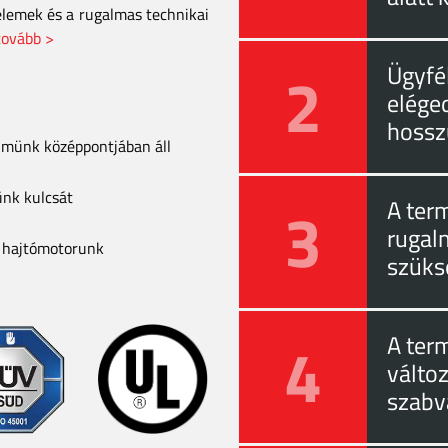
elemek és a rugalmas technikai
tovább >
2
Ügyfél
eléged
hossz
elmünk középpontjában áll
ünk kulcsát
3
A ter
rugal
a hajtómotorunk
szüks
4
A ter
válto
szabv