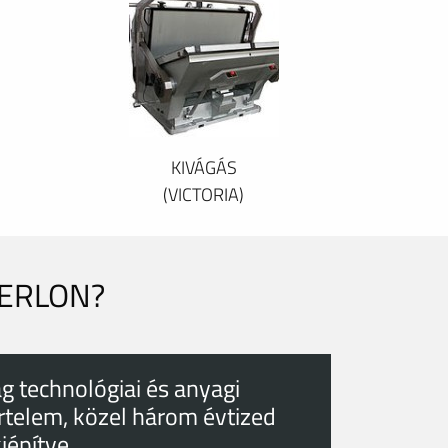
KIVÁGÁS
(VICTORIA)
PERLON?
g technológiai és anyagi
rtelem, közel három évtized
kiépítve