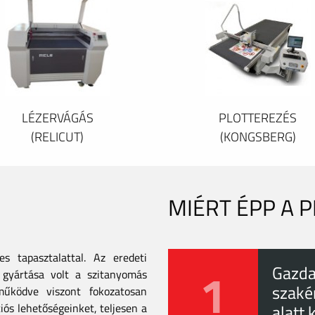
LÉZERVÁGÁS
PLOTTEREZÉS
(RELICUT)
(KONGSBERG)
MIÉRT ÉPP A 
 tapasztalattal. Az eredeti
1
Gazda
gyártása volt a szitanyomás
szaké
tműködve viszont fokozatosan
iós lehetőségeinket, teljesen a
alatt 