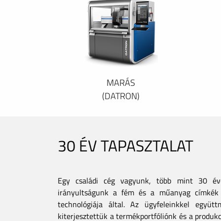
MARÁS
(DATRON)
30 ÉV TAPASZTALAT
Egy családi cég vagyunk, több mint 30 éves
irányultságunk a fém és a műanyag címkék 
technológiája által. Az ügyfeleinkkel együt
kiterjesztettük a termékportfóliónk és a produkc