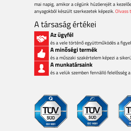
mai napig, amikor a cégünk húzóerejét a kezelő
anyagokból készült szerkezetek képezik.
Olvass 
A társaság értékei
Az ügyfél
és a vele történő együttműködés a figy
A minőségi termék
és a műszaki szakértelem képezi a siker
A munkatársaink
és a velük szemben fennálló felelősség 