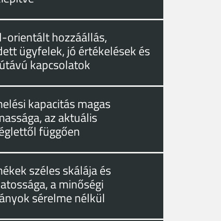
-orientált hozzáállás,
ett ügyfelek, jó értékelések és
útávú kapcsolatok
melési kapacitás magas
massága, az aktuális
églettől függően
mékek széles skálája és
zatossága, a minőségi
ányok sérelme nélkül