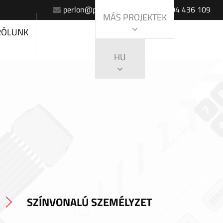
perlon@perlon.sk
+420 604 436 109
MÁS PROJEKTEK
RÓLUNK
HU
SZÍNVONALÚ SZEMÉLYZET