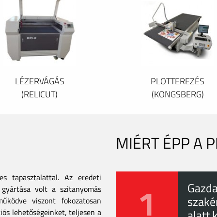
LÉZERVÁGÁS
PLOTTEREZÉS
(RELICUT)
(KONGSBERG)
MIÉRT ÉPP A 
 tapasztalattal. Az eredeti
1
Gazda
gyártása volt a szitanyomás
szaké
tműködve viszont fokozatosan
iós lehetőségeinket, teljesen a
alatt 