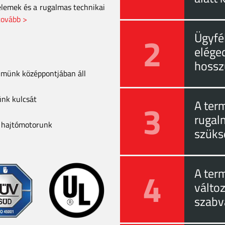
elemek és a rugalmas technikai
tovább >
2
Ügyfél
eléged
hossz
elmünk középpontjában áll
ünk kulcsát
3
A ter
rugal
a hajtómotorunk
szüks
4
A ter
válto
szabv