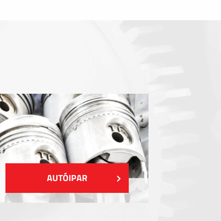
Tömítőelemek
EMI / RFI / ESD árnyékolás
Kitöltések és hőkezelés
Szigetelés
MUTASS TÖBBET
AUTÓIPAR