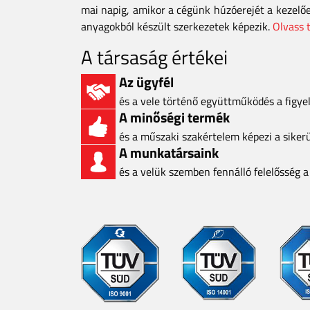
mai napig, amikor a cégünk húzóerejét a kezelő
anyagokból készült szerkezetek képezik.
Olvass 
A társaság értékei
Az ügyfél
és a vele történő együttműködés a figy
A minőségi termék
és a műszaki szakértelem képezi a siker
A munkatársaink
és a velük szemben fennálló felelősség 