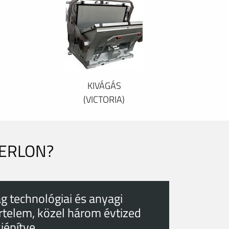
KIVÁGÁS
(VICTORIA)
PERLON?
g technológiai és anyagi
rtelem, közel három évtized
kiépítve