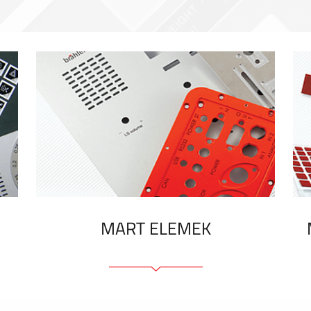
MART ELEMEK
Előlapok (elülső, tartó)