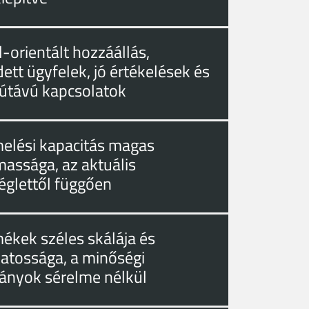
-orientált hozzáállás,
ett ügyfelek, jó értékelések és
útávú kapcsolatok
melési kapacitás magas
massága, az aktuális
églettől függően
mékek széles skálája és
zatossága, a minőségi
ányok sérelme nélkül