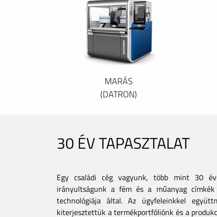
MARÁS
(DATRON)
30 ÉV TAPASZTALAT
Egy családi cég vagyunk, több mint 30 éves
irányultságunk a fém és a műanyag címkék 
technológiája által. Az ügyfeleinkkel együt
kiterjesztettük a termékportfóliónk és a produkc