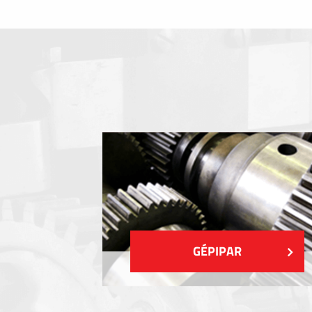
Fóliabillentyűzet, Membrános billentyű
Fém címkék
Címkék
Műanyag címkék és cédulák
MUTASS TÖBBET
GÉPIPAR