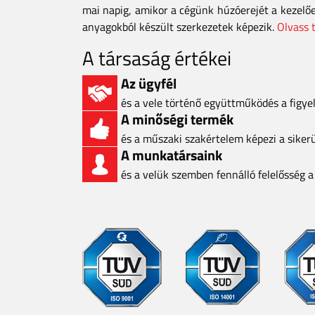
mai napig, amikor a cégünk húzóerejét a kezelő
anyagokból készült szerkezetek képezik.
Olvass 
A társaság értékei
Az ügyfél
és a vele történő együttműködés a figy
A minőségi termék
és a műszaki szakértelem képezi a siker
A munkatársaink
és a velük szemben fennálló felelősség 