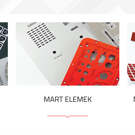
MART ELEMEK
Előlapok (elülső, tartó)