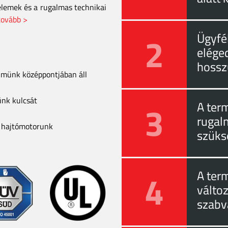
elemek és a rugalmas technikai
tovább >
2
Ügyfél
eléged
hossz
elmünk középpontjában áll
ünk kulcsát
3
A ter
rugal
a hajtómotorunk
szüks
4
A ter
válto
szabv