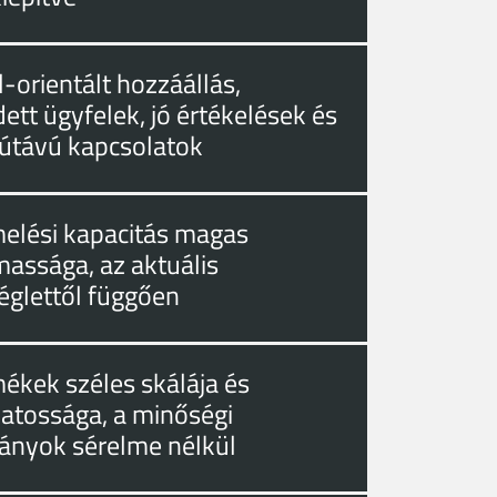
-orientált hozzáállás,
ett ügyfelek, jó értékelések és
útávú kapcsolatok
melési kapacitás magas
massága, az aktuális
églettől függően
mékek széles skálája és
zatossága, a minőségi
ányok sérelme nélkül