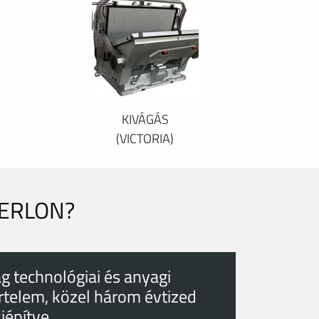
KIVÁGÁS
(VICTORIA)
PERLON?
g technológiai és anyagi
rtelem, közel három évtized
kiépítve