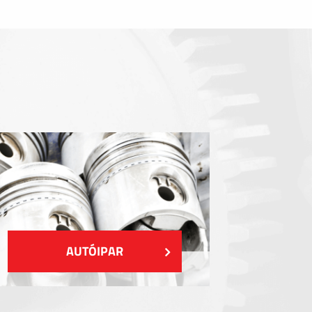
Tömítőelemek
EMI / RFI / ESD árnyékolás
Kitöltések és hőkezelés
Szigetelés
MUTASS TÖBBET
AUTÓIPAR