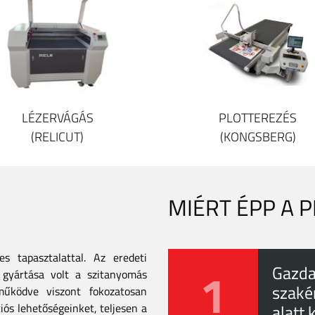
LÉZERVÁGÁS
PLOTTEREZÉS
(RELICUT)
(KONGSBERG)
MIÉRT ÉPP A 
 tapasztalattal. Az eredeti
1
Gazda
gyártása volt a szitanyomás
szaké
tműködve viszont fokozatosan
iós lehetőségeinket, teljesen a
alatt 