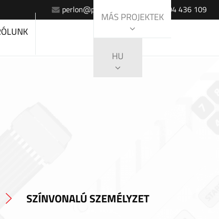
perlon@perlon.sk
+420 604 436 109
MÁS PROJEKTEK
RÓLUNK
HU
SZÍNVONALÚ SZEMÉLYZET