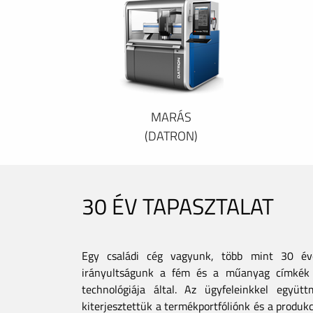
MARÁS
(DATRON)
30 ÉV TAPASZTALAT
Egy családi cég vagyunk, több mint 30 éves
irányultságunk a fém és a műanyag címkék 
technológiája által. Az ügyfeleinkkel együt
kiterjesztettük a termékportfóliónk és a produkc