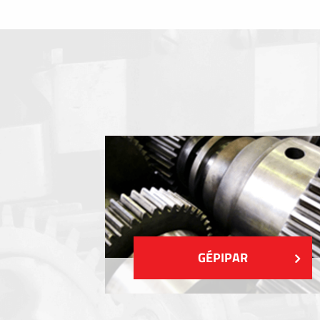
Fóliabillentyűzet, Membrános billentyű
Fém címkék
Címkék
Műanyag címkék és cédulák
MUTASS TÖBBET
GÉPIPAR