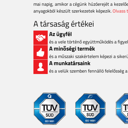
mai napig, amikor a cégünk húzóerejét a kezelő
anyagokból készült szerkezetek képezik.
Olvass 
A társaság értékei
Az ügyfél
és a vele történő együttműködés a figy
A minőségi termék
és a műszaki szakértelem képezi a siker
A munkatársaink
és a velük szemben fennálló felelősség 