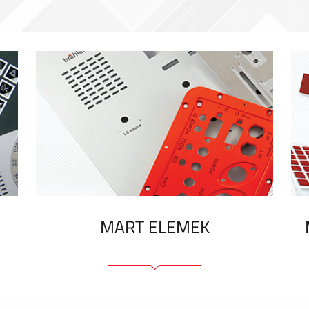
MART ELEMEK
Előlapok (elülső, tartó)