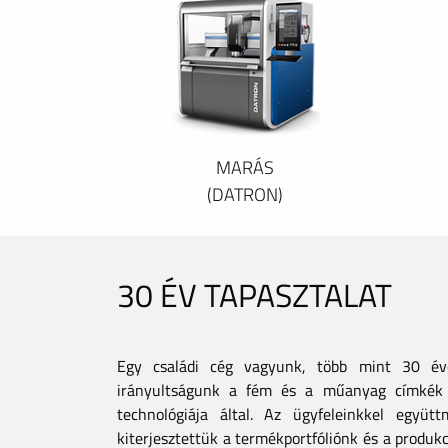
MARÁS
(DATRON)
30 ÉV TAPASZTALAT
Egy családi cég vagyunk, több mint 30 éves
irányultságunk a fém és a műanyag címkék 
technológiája által. Az ügyfeleinkkel együt
kiterjesztettük a termékportfóliónk és a produkc