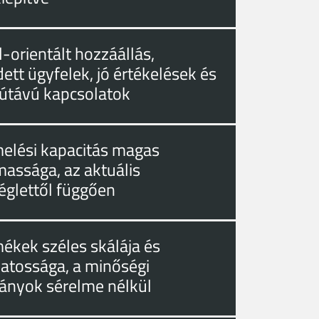
-orientált hozzáállás,
ett ügyfelek, jó értékelések és
útávú kapcsolatok
melési kapacitás magas
massága, az aktuális
églettől függően
mékek széles skálája és
zatossága, a minőségi
ányok sérelme nélkül