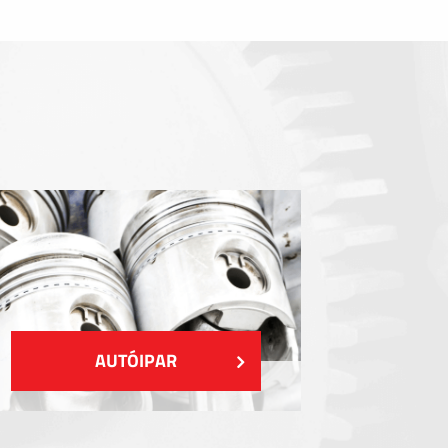
Tömítőelemek
EMI / RFI / ESD árnyékolás
Kitöltések és hőkezelés
Szigetelés
MUTASS TÖBBET
AUTÓIPAR