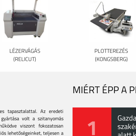
LÉZERVÁGÁS
PLOTTEREZÉS
(RELICUT)
(KONGSBERG)
MIÉRT ÉPP A 
 tapasztalattal. Az eredeti
1
Gazda
gyártása volt a szitanyomás
szaké
tműködve viszont fokozatosan
iós lehetőségeinket, teljesen a
alatt 