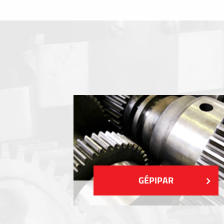
Fóliabillentyűzet, Membrános billentyű
Fém címkék
Címkék
Műanyag címkék és cédulák
MUTASS TÖBBET
GÉPIPAR