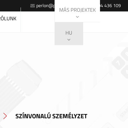
perlon@perlon.sk
+420 604 436 109
MÁS PROJEKTEK
RÓLUNK
HU
SZÍNVONALÚ SZEMÉLYZET