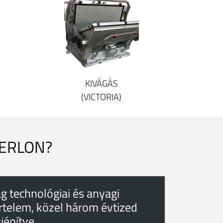
KIVÁGÁS
(VICTORIA)
PERLON?
g technológiai és anyagi
rtelem, közel három évtized
kiépítve