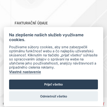
FAKTURAČNÍ ÚDAJE
Perlon, spol. s.r.o.
Na zlepšenie našich služieb využívame
cookies.
Teslova 1129/2B, 70200 Ostrava
IČ: 64086119
Používame súbory cookies, aby sme zabezpečili
optimálnu funkčnosť webu a čo najlepšiu užívateľskú
DIČ: CZ64086119
skúsenosť. Kliknutím na tlačidlo „prijať všetko“ súhlasíte
so spracovaním údajov o správaní na webe na
uľahčenie jeho používateľnosti, analýzy návštevnosti a
prípadného cielenia reklamy.
Vlastné nastavenie
Prijať všetko
Odmietnúť všetko
© 2017-2026 Perlon |
Všeobecné vyhlášení
| Design by
SIXNET