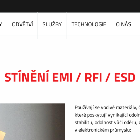
Y
ODVĚTVÍ
SLUŽBY
TECHNOLOGIE
O NÁS
STÍNĚNÍ EMI / RFI / ESD
Používají se vodivé materiály, č
které poskytují vynikající odo
stabilitu, odolnost vůči oděru,
v elektronickém průmyslu: