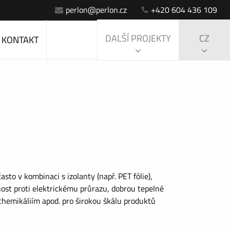
perlon@perlon.cz
+420 604 436 109
DALŠÍ PROJEKTY
CZ
KONTAKT
asto v kombinaci s izolanty (např. PET fólie),
lnost proti elektrickému průrazu, dobrou tepelné
 chemikáliím apod. pro širokou škálu produktů