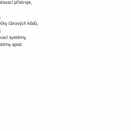
tovací přístroje,
,
ečky čárových kódů,
,
ovací systémy,
ystémy apod.