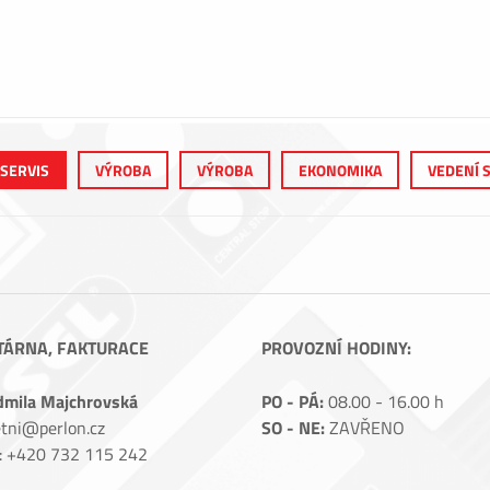
 SERVIS
VÝROBA
VÝROBA
EKONOMIKA
VEDENÍ 
TÁRNA, FAKTURACE
PROVOZNÍ HODINY:
dmila Majchrovská
PO - PÁ:
08.00 - 16.00 h
tni@perlon.cz
SO - NE:
ZAVŘENO
.: +420 732 115 242