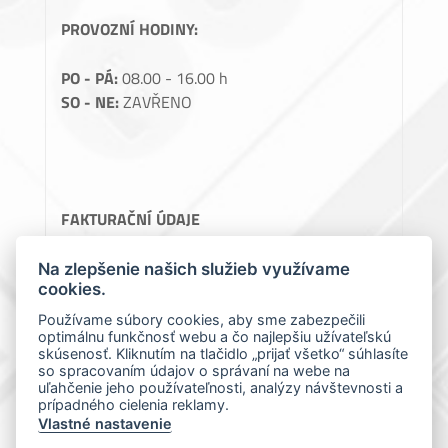
PROVOZNÍ HODINY:
PO - PÁ:
08.00 - 16.00 h
SO - NE:
ZAVŘENO
FAKTURAČNÍ ÚDAJE
Perlon, spol. s.r.o.
Na zlepšenie našich služieb využívame
cookies.
Teslova 1129/2B, 70200 Ostrava
IČ: 64086119
Používame súbory cookies, aby sme zabezpečili
optimálnu funkčnosť webu a čo najlepšiu užívateľskú
DIČ: CZ64086119
skúsenosť. Kliknutím na tlačidlo „prijať všetko“ súhlasíte
so spracovaním údajov o správaní na webe na
uľahčenie jeho používateľnosti, analýzy návštevnosti a
prípadného cielenia reklamy.
Vlastné nastavenie