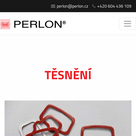
perlon@perlon.cz
+420 604 436 109
TĚSNĚNÍ