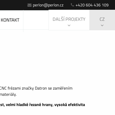
perlon@perlon.cz
+420 604 436 109
DALŠÍ PROJEKTY
CZ
KONTAKT
 CNC frézami značky Datron se zaměřením
materiály.
, velmi hladké řezané hrany, vysoká efektivita