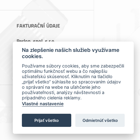
FAKTURAČNÍ ÚDAJE
Perlon, spol. s.r.o.
Teslova 1129/2B, 70200 Ostrava
Na zlepšenie našich služieb využívame
IČ: 64086119
cookies.
DIČ: CZ64086119
Používame súbory cookies, aby sme zabezpečili
optimálnu funkčnosť webu a čo najlepšiu
užívateľskú skúsenosť. Kliknutím na tlačidlo
„prijať všetko“ súhlasíte so spracovaním údajov
o správaní na webe na uľahčenie jeho
používateľnosti, analýzy návštevnosti a
prípadného cielenia reklamy.
Vlastné nastavenie
Prijať všetko
Odmietnúť všetko