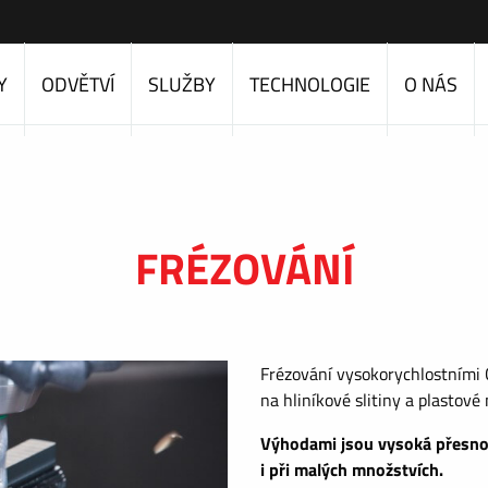
Y
ODVĚTVÍ
SLUŽBY
TECHNOLOGIE
O NÁS
FRÉZOVÁNÍ
Frézování vysokorychlostními
na hliníkové slitiny a plastové 
Výhodami jsou vysoká přesnost
i při malých množstvích.