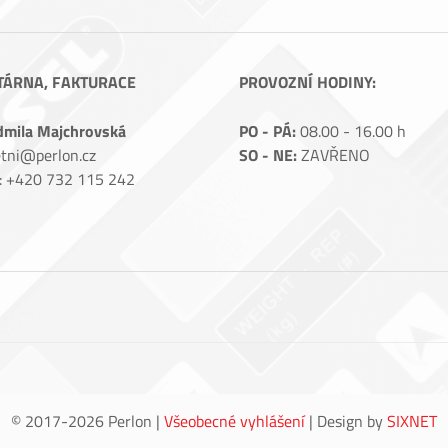
TÁRNA, FAKTURACE
PROVOZNÍ HODINY:
dmila Majchrovská
PO - PÁ:
08.00 - 16.00 h
tni@perlon.cz
SO - NE:
ZAVŘENO
.: +420 732 115 242
© 2017-2026 Perlon |
Všeobecné vyhlášení
| Design by
SIXNET