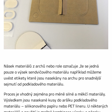
Násek materiálů z archů nebo role označuje ,že se jedná
pouze o výsek sendvičového materiálu například můžeme
uvést etikety které jsou nasekány na archu pro snadnější
sejmutí od podkladového materiálu.
Proces je vhodný zejména pro méně silné a měkčí materiály.
Výsledkem jsou nasekané kusy do aršíku podkladového
materiálu – silikonového papíru nebo PET lineru. U některých
materiálů a použití je možná kombinace výseku a náseku.