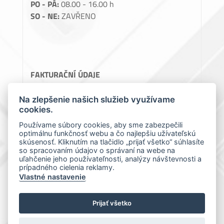
PO - PÁ:
08.00 - 16.00 h
SO - NE:
ZAVŘENO
FAKTURAČNÍ ÚDAJE
Perlon, spol. s.r.o.
Na zlepšenie našich služieb využívame
cookies.
Teslova 1129/2B, 70200 Ostrava
IČ: 64086119
Používame súbory cookies, aby sme zabezpečili
DIČ: CZ64086119
optimálnu funkčnosť webu a čo najlepšiu užívateľskú
skúsenosť. Kliknutím na tlačidlo „prijať všetko“ súhlasíte
so spracovaním údajov o správaní na webe na
uľahčenie jeho používateľnosti, analýzy návštevnosti a
prípadného cielenia reklamy.
Vlastné nastavenie
Prijať všetko