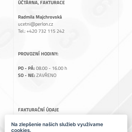
ÚČTÁRNA, FAKTURACE
Radmila Majchrovská
ucetni@perlon.cz
Tel.: +420 732 115 242
PROVOZNÍ HODINY:
PO - PÁ:
08.00 - 16.00 h
SO - NE:
ZAVŘENO
FAKTURAČNÍ ÚDAJE
Perlon, spol. s.r.o.
Na zlepšenie našich služieb využívame
cookies.
Teslova 1129/2B, 70200 Ostrava