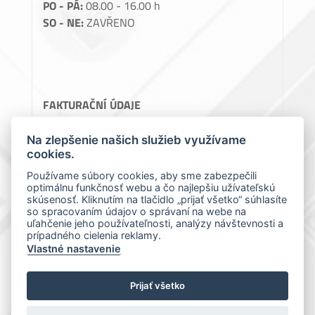
PO - PÁ:
08.00 - 16.00 h
SO - NE:
ZAVŘENO
FAKTURAČNÍ ÚDAJE
Perlon, spol. s.r.o.
Na zlepšenie našich služieb využívame
cookies.
Teslova 1129/2B, 70200 Ostrava
IČ: 64086119
Používame súbory cookies, aby sme zabezpečili
DIČ: CZ64086119
optimálnu funkčnosť webu a čo najlepšiu užívateľskú
skúsenosť. Kliknutím na tlačidlo „prijať všetko“ súhlasíte
so spracovaním údajov o správaní na webe na
uľahčenie jeho používateľnosti, analýzy návštevnosti a
prípadného cielenia reklamy.
Vlastné nastavenie
Prijať všetko