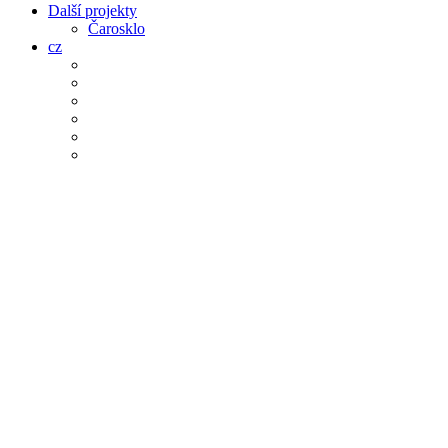
Další projekty
Čarosklo
cz