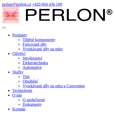
perlon@perlon.cz
+420 604 436 109
Produkty
Tištěné komponenty
Frézované díly
Vysekávané díly na míru
Odvětví
Strojírenství
Elektrotechnika
Automotive
Služby
Tisk
Obrábění
Vysekávané díly na míru a Converting
Technologie
O nás
O společnosti
Dokumenty
Kontakt