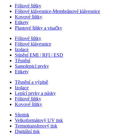
Fóliové štítky
Fóliové klávesnice-Membránové klávesnice
Kovové štítky
Etikety
Plastové štítky a visačky
Fóliové štítky
Fóliové klávesnice
Izolace
Stínění EMI / RFI / ESD
Těsnění
Samolepicí prvky
Etikety
Těsnění a výplně
Izolace
Lepící prvky a pásky
Fóliové štítky
Kovové štítky
Sítotisk
Velkoformátový UV tisk
Termotransferový tisk
Digitální tisk