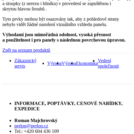
a sloupky (z nerezu i hliníku) v provedení se zapuštěnou i
skrytou hlavou šroubů .
Tyto prvky mohou být osazovány tak, aby z pohledové strany
nebylo vidět žádné narušení vizuálního vzhledu panelu.
Výhodami jsou mimořádná odolnost, vysoká přesnost
a použitelnost i pro panely s následnou povrchovou úpravou.
Zpět na seznam produktů
Zákaznický
Vedení
Výroba
Výroba
Ekonomika
servis
společnosti
INFORMACE, POPTÁVKY, CENOVÉ NABÍDKY,
EXPEDICE
Roman Majchrovský
perlon@perlon.cz
Tel.: +420 604 436 109