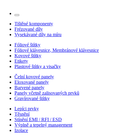
Tištěné komponenty
Frézované díly
Vysekávané díly na míru
Fóliové štítky
Fóliové klávesnice, Membránové klávesnice
Kovové štítky
Etikety
Plastové štítky a visačky
Čelní kovové panely
Eloxované panely
Barvené panely
Panely včetně zalisovaných prvků
Gravírované štítky
Lepíci prvky
Těsnění
Stínění EMI / RFI / ESD
Výplně a tepelný management
Izolace