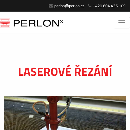
perlon@perlon.cz
+420 604 436 109
LASEROVÉ ŘEZÁNÍ