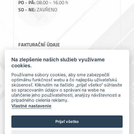
PO - PÁ:
08.00 - 16.00 h
SO - NE:
ZAVŘENO
FAKTURAČNÍ ÚDAJE
Perlon, spol. s.r.o.
Na zlepšenie našich služieb využívame
cookies.
Teslova 1129/2B, 70200 Ostrava
IČ: 64086119
Používame súbory cookies, aby sme zabezpečili
DIČ: CZ64086119
optimálnu funkčnosť webu a čo najlepšiu užívateľskú
skúsenosť. Kliknutím na tlačidlo „prijať všetko“ súhlasíte
so spracovaním údajov o správaní na webe na
uľahčenie jeho používateľnosti, analýzy návštevnosti a
prípadného cielenia reklamy.
Vlastné nastavenie
Prijať všetko