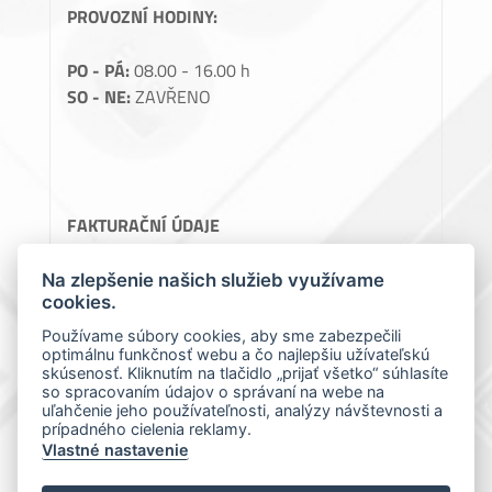
PROVOZNÍ HODINY:
PO - PÁ:
08.00 - 16.00 h
SO - NE:
ZAVŘENO
FAKTURAČNÍ ÚDAJE
Perlon, spol. s.r.o.
Na zlepšenie našich služieb využívame
cookies.
Teslova 1129/2B, 70200 Ostrava
IČ: 64086119
Používame súbory cookies, aby sme zabezpečili
optimálnu funkčnosť webu a čo najlepšiu užívateľskú
DIČ: CZ64086119
skúsenosť. Kliknutím na tlačidlo „prijať všetko“ súhlasíte
so spracovaním údajov o správaní na webe na
uľahčenie jeho používateľnosti, analýzy návštevnosti a
prípadného cielenia reklamy.
Vlastné nastavenie