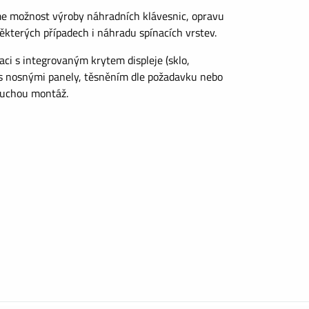
me možnost výroby náhradních klávesnic, opravu
 některých případech i náhradu spínacích vrstev.
i s integrovaným krytem displeje (sklo,
, s nosnými panely, těsněním dle požadavku nebo
duchou montáž.