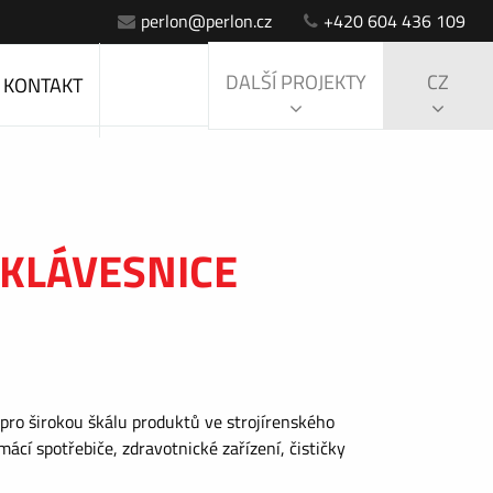
perlon@perlon.cz
+420 604 436 109
DALŠÍ PROJEKTY
CZ
KONTAKT
KLÁVESNICE
y pro širokou škálu produktů ve strojírenského
ácí spotřebiče, zdravotnické zařízení, čističky