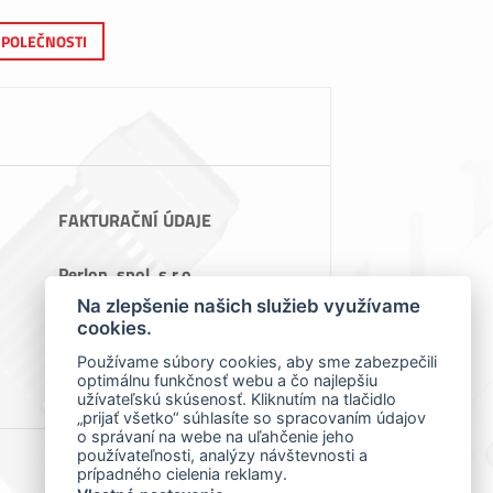
SPOLEČNOSTI
FAKTURAČNÍ ÚDAJE
Perlon, spol. s.r.o.
Teslova 1129/2B, 70200 Ostrava
Na zlepšenie našich služieb využívame
IČ: 64086119
cookies.
DIČ: CZ64086119
Používame súbory cookies, aby sme zabezpečili
optimálnu funkčnosť webu a čo najlepšiu
užívateľskú skúsenosť. Kliknutím na tlačidlo
„prijať všetko“ súhlasíte so spracovaním údajov
o správaní na webe na uľahčenie jeho
používateľnosti, analýzy návštevnosti a
prípadného cielenia reklamy.