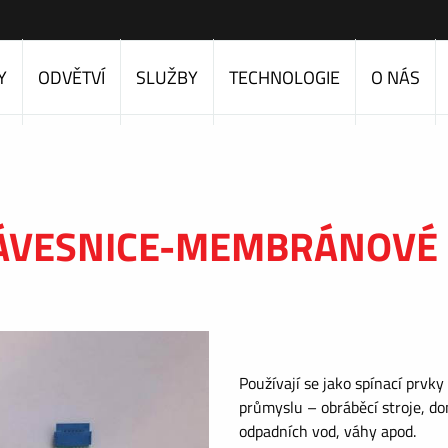
Y
ODVĚTVÍ
SLUŽBY
TECHNOLOGIE
O NÁS
LÁVESNICE-MEMBRÁNOVÉ 
Používají se jako spínací prvk
průmyslu – obráběcí stroje, dom
odpadních vod, váhy apod.