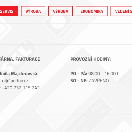
 SERVIS
VÝROBA
VÝROBA
EKONOMIKA
VEDENÍ 
TÁRNA, FAKTURACE
PROVOZNÍ HODINY:
dmila Majchrovská
PO - PÁ:
08.00 - 16.00 h
tni@perlon.cz
SO - NE:
ZAVŘENO
.: +420 732 115 242