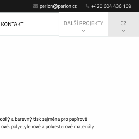
perlon@perlon.cz
+420 604 436 109
DALŠÍ PROJEKTY
CZ
KONTAKT
obílý a barevný tisk zejména pro papírové
írové, polyetylenové a polyesterové materiály