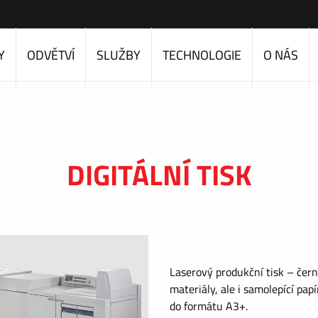
Y
ODVĚTVÍ
SLUŽBY
TECHNOLOGIE
O NÁS
DIGITÁLNÍ TISK
Laserový produkční tisk – čern
materiály, ale i samolepící pap
do formátu A3+.