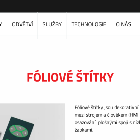
Y
ODVĚTVÍ
SLUŽBY
TECHNOLOGIE
O NÁS
FÓLIOVÉ ŠTÍTKY
Fóliové štítky jsou dekorativní
mezi strojem a člověkem (HMI 
osazování plošnými spoji s níz
žabkami.