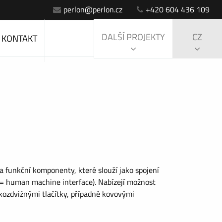
perlon@perlon.cz
+420 604 436 109
DALŠÍ PROJEKTY
CZ
KONTAKT
 a funkční komponenty, které slouží jako spojení
= human machine interface). Nabízejí možnost
kozdvižnými tlačítky, případně kovovými