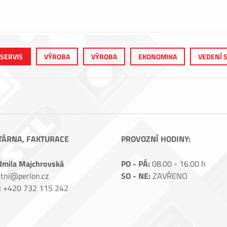
 SERVIS
VÝROBA
VÝROBA
EKONOMIKA
VEDENÍ 
TÁRNA, FAKTURACE
PROVOZNÍ HODINY:
dmila Majchrovská
PO - PÁ:
08.00 - 16.00 h
tni@perlon.cz
SO - NE:
ZAVŘENO
.: +420 732 115 242