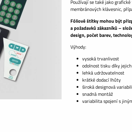
Používají se také jako grafické
membránových klávesnic, přípa
Fóliové štítky mohou být při
a požadavků zákazníků – složen
design, počet barev, technolog
Výhody:
vysoká trvanlivost
odolnost tisku díky jejic
lehká udržovatelnost
krátké dodací lhůty
široká designová variabil
snadná montáž
variabilita spojení s jin