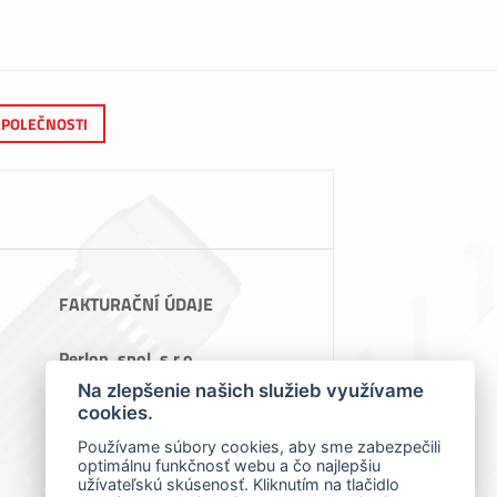
SPOLEČNOSTI
FAKTURAČNÍ ÚDAJE
Perlon, spol. s.r.o.
Teslova 1129/2B, 70200 Ostrava
Na zlepšenie našich služieb využívame
IČ: 64086119
cookies.
DIČ: CZ64086119
Používame súbory cookies, aby sme zabezpečili
optimálnu funkčnosť webu a čo najlepšiu
užívateľskú skúsenosť. Kliknutím na tlačidlo