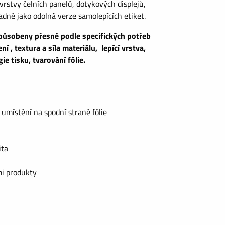
 vrstvy čelních panelů, dotykových displejů,
dně jako odolná verze samolepících etiket.
způsobeny přesně podle specifických potřeb
í , textura a síla materiálu, lepící vrstva,
ie tisku, tvarování fólie.
h umístění na spodní straně fólie
ita
ými produkty