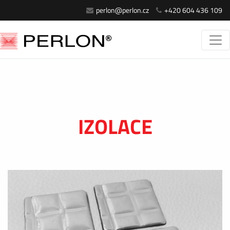
perlon@perlon.cz
+420 604 436 109
IZOLACE