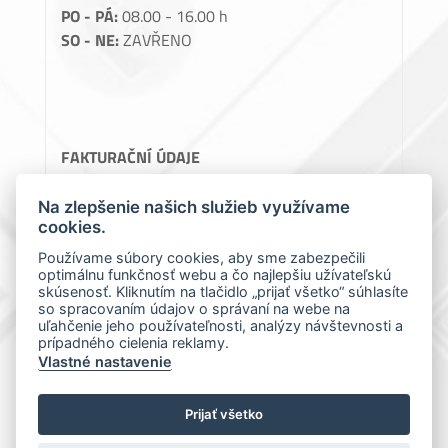
PO - PÁ:
08.00 - 16.00 h
SO - NE:
ZAVŘENO
FAKTURAČNÍ ÚDAJE
Perlon, spol. s.r.o.
Na zlepšenie našich služieb využívame
cookies.
Teslova 1129/2B, 70200 Ostrava
IČ: 64086119
Používame súbory cookies, aby sme zabezpečili
optimálnu funkčnosť webu a čo najlepšiu užívateľskú
DIČ: CZ64086119
skúsenosť. Kliknutím na tlačidlo „prijať všetko“ súhlasíte
so spracovaním údajov o správaní na webe na
uľahčenie jeho používateľnosti, analýzy návštevnosti a
prípadného cielenia reklamy.
Vlastné nastavenie
Prijať všetko